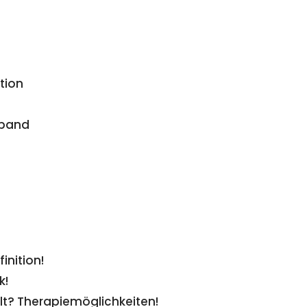
tion
aband
inition!
k!
lt? Therapiemöglichkeiten!