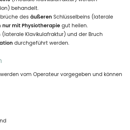
on) behandelt.
brüche des
äußeren
Schlüsselbeins (laterale
n
nur mit Physiotherapie
gut heilen.
n
(laterale Klavikulafraktur) und der Bruch
ation
durchgeführt werden.
n
n werden vom Operateur vorgegeben und können
and