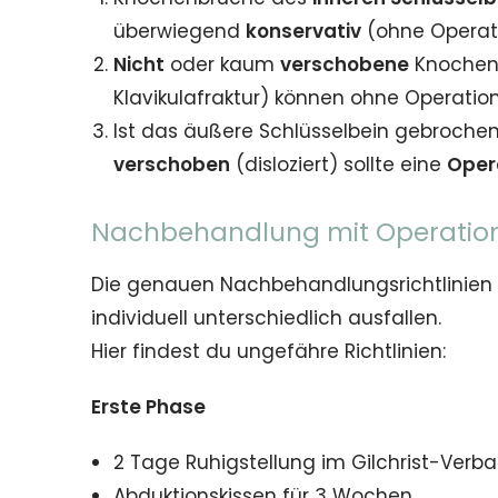
überwiegend
konservativ
(ohne Operati
Nicht
oder kaum
verschobene
Knochen
Klavikulafraktur) können ohne Operatio
Ist das äußere Schlüsselbein gebroche
verschoben
(disloziert) sollte eine
Oper
Nachbehandlung mit Operatio
Die genauen Nachbehandlungsrichtlinie
individuell unterschiedlich ausfallen.
Hier findest du ungefähre Richtlinien:
Erste Phase
2 Tage Ruhigstellung im Gilchrist-Verb
Abduktionskissen für 3 Wochen