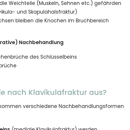
ie Weichteile (Muskeln, Sehnen etc.) gefährden
ikula- und Skapulahalsfraktur)
hsen bleiben die Knochen im Bruchbereich
perative) Nachbehandlung
chenbrüche des Schlüsselbeins
brüche
pie nach Klavikulafraktur aus?
es kommen verschiedene Nachbehandlungsformen
eins
(mediale Klavikulafraktur) werden