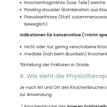
Knochenfragmente (lose Teile) welche d
Floating shoulder (Kombination aus Klav
Pseudoarthrose (Statt zusammenzuwac
beweglich)
I
ndikationen für konservative (=nicht o
nicht oder nur gering verschobene Kno
mediale (nah beim Brustbein) Knochen
*Einteilung der Frakturen in Grade:
4. Wie sieht die Physiothera
Je nach Art und Ort des Knochenbruch
zur Anwendung:
Knochenbrüche des
inneren Schlüsselb